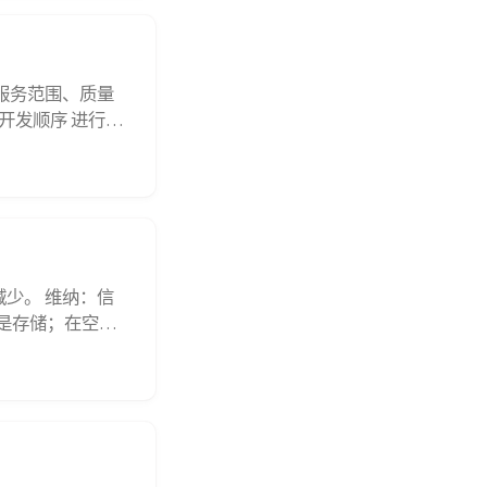
的服务范围、质量
开发顺序 进行可
统设计任务书作
）可行...
减少。 维纳：信
是存储；在空间
系统战略规划 第
）、关键成功因