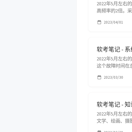
2022年5月左右
高频率的2倍。采
高，占据空间大；
2023/04/01
图形图像和视频 
软考笔记 -
2022年5月左
这个故障时间在
响应时间（系统
2023/03/30
区间的比例） 常
率； ...
软考笔记 - 
2022年5月左
文学、绘画、摄
权仍归于原作者，