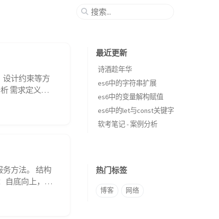
最近更新
诗酒趁年华
能、设计约束等方
es6中的字符串扩展
析 需求定义：
es6中的变量解构赋值
线是用户和开发
es6中的let与const关键字
、需求跟踪...
软考笔记 - 案例分析
服务方法。 结构
热门标签
：自底向上，符
博客
网络
，抽象从操作、
和垂直原型（复