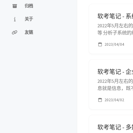
归档
软考笔记 - 
关于
2022年5月左
友链
等 分析子系统
行性研究：编写
2023/04/04
为系统建设的依据
软考笔记 -
2022年5月左
息就是信息，既
上的传递即是转
2023/04/02
一阶段：以数据
素法（CSF）...
软考笔记 - 