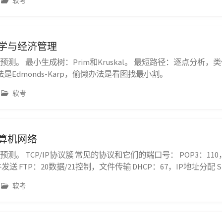
软考
数学与经济管理
的预测。 最小生成树：Prim和Kruskal。 最短路径：逐点分析，
是Edmonds-Karp，偷懒办法是看图找最小割。
软考
计算机网络
的预测。 TCP/IP协议簇 常见的协议和它们的端口号： POP3：11
发送 FTP：20数据/21控制，文件传输 DHCP：67，IP地址分配 S
NS：53，域名解析 ICMP：因特网控制协议 IGMP：组播协议 
软考