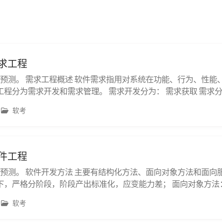
需求工程
右的预测。 需求工程概述 软件需求指用对系统在功能、行为、性
程分为需求开发和需求管理。 需求开发分为： 需求获取 需求分
书SRS 需求验证：形成需求基线，即经过评审的SRS。需求基
软考
识的SRS。 需求管理是对需求基线进行管理：变更控制、版本控制
软件工程
右的预测。 软件开发方法 主要有结构化方法、面向对象方法和面向
下，严格分阶段，阶段产出标准化，应变能力差； 面向对象方法
，更好应变； 面向服务方法：粗粒度、松耦合，标准化和构件化
软考
。 原型法，针对需求不明确时，按功能可分为水平原型（界面）
.