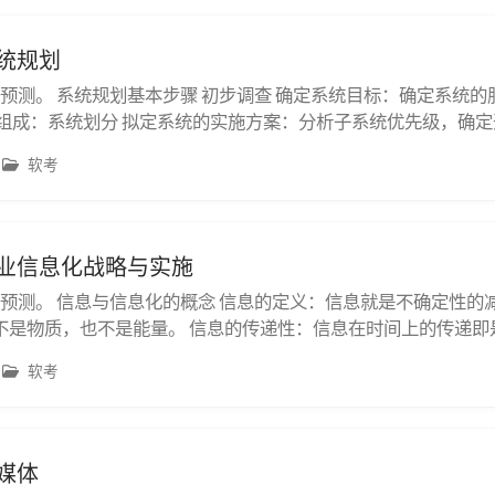
系统规划
右的预测。 系统规划基本步骤 初步调查 确定系统目标：确定系统
的组成：系统划分 拟定系统的实施方案：分析子系统优先级，确定
可行性研究报告，召开可行性论证会 制定系统建设方案：形成系
软考
 经济可行性分析 可行性分析的几个方面：经济可行性、法律（社会
 企业信息化战略与实施
右的预测。 信息与信息化的概念 信息的定义：信息就是不确定性的
不是物质，也不是能量。 信息的传递性：信息在时间上的传递即
移或扩散。 信息化是从工业社会到信息社会的演进与变革。 信息
软考
处理为核心，围绕职能部门需求。主要有企业系统规划法（BSP
多媒体