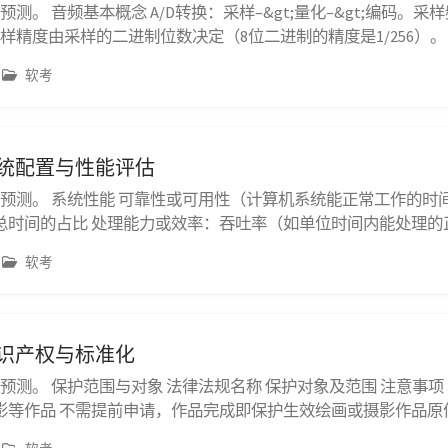
的预测。 音频基本概念 A/D转换：采样–&gt;量化–&gt;编码。
样精度由采样的二进制位数决定（8位二进制的精度是1/256）。 
MP3：压缩格式，占据空间略小；MIDI：数字曲谱，保真度差
软考
图像的三要素：亮度（明暗）、色调和饱和度。 位图：像素点是基本
 系统配置与性能评估
右的预测。 系统性能 可靠性或可用性（计算机系统能正常工作的时间
总时间的占比 处理能力或效率：吞吐率（如单位时间内能处理的
得到输入到给到输出的时间）、资源利用率（给定区间中软硬件
软考
见的评价指标分类 计算机：时钟频率（主频）、数据处理速率（
知识产权与标准化
右的预测。 保护范围与对象 法律法规名称 保护对象及范围 注意事项
影等作品 不需提前申请，作品完成即保护生效绘画或摄影作品原
所有者拥有展览权和所有权 软件...