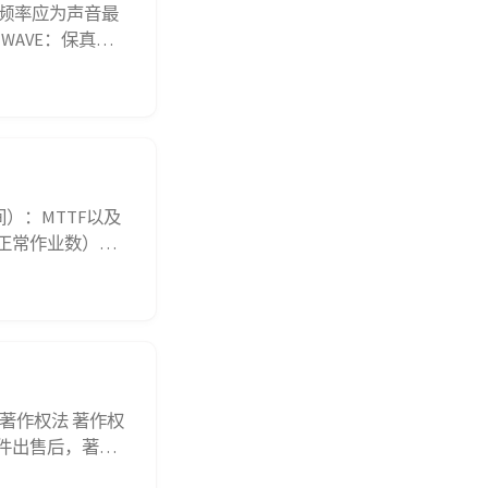
采样频率应为声音最
WAVE：保真度
，占据空间小。
单位；...
）：MTTF以及
正常作业数）、
的使用时间站总
PDR）、吞吐
 著作权法 著作权
件出售后，著作