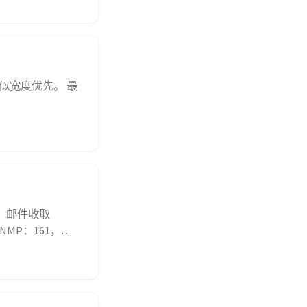
类似宽度优先。 最
0，邮件收取
NMP：161，简
ARP：地址解析协