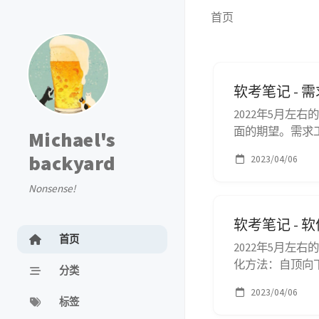
首页
软考笔记 - 
2022年5月左
面的期望。需求工
Michael's
产生需求规格说明
backyard
2023/04/06
经过评审，达成共
Nonsense!
软考笔记 - 
首页
2022年5月左
化方法：自顶向
分类
合人们思维习惯
2023/04/06
服务到业务流程
标签
杂算法）；按最..