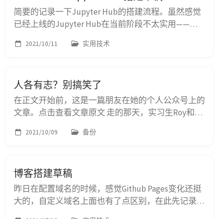
简要的记录一下Jupyter Hub的搭建流程。虽然感觉
已经上线的Jupyter Hub在当前阶段不太实用——免
费的Amazon EC2套餐太垃圾，性能好的价格又太贵
2021/10/11
实用技术
了。 这篇文章的许多内容参照官方的搭建教程，并
根据实践中发现的错误进行了修改和建议。作者水平
有限，不做任何保证。 什么是Jupyter Hub 先来一个
人各有志？别搞笑了
官方的定义，简而言之就是多用户线上的Jupyter
Notebook使...
在正文开始前，这是一篇朋友在她的个人公众号上的
文章。点击查看文章原文 走的那天，实习生Roy和
Sophie追出来送我下电梯。他们没有想到我三个月就
2021/10/09
备份
辞职了，不知道这次再见下次什么时候了。 “你怎么
突然离职啊。” “不突然啊，每个决定背后都酝酿了
很久，没有平白无故的离开。我鸡汤了sorry。” “为
博客搭建草稿
什么啊。这里不好吗？” “可能我还是习惯了大公
司。我想回大公司去。” Roy就是...
昨日在配置域名的时候，感觉Github Pages变化还挺
大的，自定义域名上面也有了点区别，在此先记录一
下，为日后备用。 对于Jekyll，建议直接使用模版生