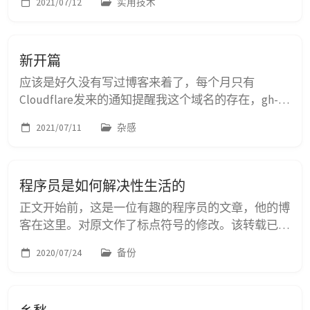
2021/07/12
实用技术
成对应的GitHub仓库，然后clone到本地进行配置的
修改，主要修改的部分在_config.yml。修改完成
commit后push到GitHub上会触发Github Action进行
新开篇
静态页面的渲染，新产生的gh-pages分支作为P...
应该是好久没有写过博客来着了，每个月只有
Cloudflare发来的通知提醒我这个域名的存在，gh-
pages也变了不少，以前的博客早就灰飞烟灭了。趁
2021/07/11
杂感
着这个暑假没什么正事，还是先把域名留着，在
Github上面把博客重新捣鼓一下，以便后用。 最初
是在室友的影响下开始了捣鼓博客的。那时候正好是
程序员是如何解决性生活的
在学习计算机网络，很多知识可以现学现卖，还记得
去食堂的路上还追着傅翀老师问问题，怎么配置域名
正文开始前，这是一位有趣的程序员的文章，他的博
的A记录C记...
客在这里。对原文作了标点符号的修改。该转载已征
得作者本人的同意。 她问我为什么停下了，我也同
2020/07/24
备份
样诧异，睁开眼，望着漆黑静谧的房间，似乎想捕捉
到一个合理的说辞解释当下的窘境，但我也是第一次
遇到这种情况，我也不知为何。几秒钟之后，只能尴