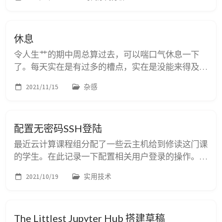
图，发现对数学式子的支持并不尽人意，最后决定把
资料“云存储”了。
休息
令人生艹的期中周总算过去，可以喘口气休息一下
了。每天实在是有过多的槽点，实在是没能来得及写
下来。但是觉得不写下来又不太好，总是有些碎碎
2021/11/15
杂感
念，或者说杂感什么的想记下来，不然憋得慌。 最
近在友链里面添加了唐姐的博客。每次看到唐姐的博
客总能感受到很多的peer pressure，甚至不理解为什
配置无密码SSH登陆
么项目组把我录取进来了（哈哈哈哈哈哈哈希望唐姐
不要看到这里，不过唐姐这么繁忙看到的几率确实很
最近云计算课程组分配了一些云主机给到修读这门课
少）。不过唐姐...
的学生。在此记录一下配置相关用户登录的操作。
首先生成一个新的密钥对，这里使用Ed25519算法来
2021/10/19
实用技术
生成密钥对。Ed25519的安全性在RSA～3000位左
右，但是性能大大提升。使用下面的代码生成密钥
对。注意将电子邮件地址替换为你的电子邮件地址。
The Littlest Jupyter Hub 搭建草稿
ssh-keygen -t ed25519 -C "&lt;your-mail-address@e...