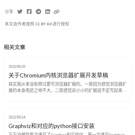
分享
本文由作者按照
CC BY 4.0
进行授权
相关文章
2022/06/20
关于Chromium内核浏览器扩展开发草稿
其实我从来没有想过要写浏览器扩展的。一是因为感觉浏览器扩
展的本身用武之地不大，二是感觉这小小的扩展说不定写起来还
很麻烦，所以一直没有想过要写这个玩意儿。但是世间之事是真
的巧，一个在实习的老哥的工作流程恰好可以通过浏览器扩展来
极大的加速。他委托我帮他搞一个扩展，我也抱着试一试的心
理，尝试了一下。让我自己都觉得意外，浏览器扩展上手真的是
2022/05/14
比我想象的还要简单。在此也记录一下在开发过程中的一些关键
Graphviz和对应的python接口安装
概念...
万万没想到再次遇见了Graphviz和它的坑。第一次遇见Graphviz