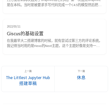
是在本科。当时是被要求手写代码完成一个C4.5的模型然后把决
策树画出来。记得当时用了一个逐层嵌套的字典来存储决策树。
然后为了画图，使用了Graphviz工具。当时觉得Graphviz配置真
的好麻烦。用了一次之后就将其卸载了。没想到今天又重演了两
年前的一幕。 浅介绍一下Graphviz，摘自Graphviz官网。 ...
2022/03/11
Giscus的基础设置
在我最早大二搭建博客的时候，就有尝试过第三方的评论系统。
我记得当时用的是Hexo的Next主题，这个主题好像是支持一些
常见的评论系统的快速配置的。记得当时尝试过的有Disqus和
LiveRe两种评论系统。这两个评论系统的特点是网站的所有者需
要在这两个网站上注册一个账号，并且在网站内加入一个标识
值。也就是说，评论的信息其实还是在这两个公司的服务器中，
或者说，是这两个公司对评论数据是直接保管的。...
The Littlest Jupyter Hub
休息
搭建草稿