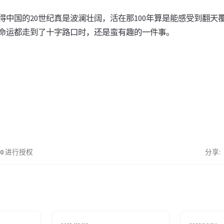
得中国的20世纪真是波澜壮阔，活在那100年算是能感受到翻天
命运都走到了十字路口时，还是蛮有趣的一件事。
.0
进行授权
分享