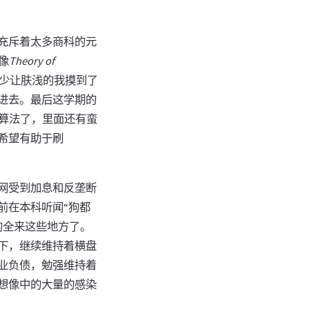
充斥着太多商科的元
像
Theory of
少让肤浅的我摸到了
进去。最后这学期的
算法了，里面还有蛮
希望有助于刷
联网受到加息和反垄断
前在本科听闻“狗都
的全来这些地方了。
下，继续维持着横盘
业负债，勉强维持着
，想像中的大量的感染