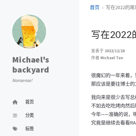
首页
写在2022的尾
写在202
发表于
2022/12/28
Michael's
作者
Michael Tan
backyard
很魔幻的一年来着，
Nonsense!
那应该是要往博士的
我向来是很少去写总
首页
不如去吃吃烤肉然后
今年——准确的说，
分类
究竟是继续去看看R
标签