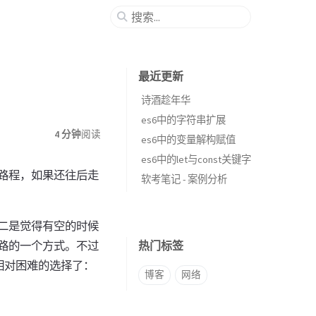
最近更新
诗酒趁年华
es6中的字符串扩展
4 分钟
阅读
es6中的变量解构赋值
es6中的let与const关键字
路程，如果还往后走
软考笔记 - 案例分析
二是觉得有空的时候
路的一个方式。不过
热门标签
相对困难的选择了：
博客
网络