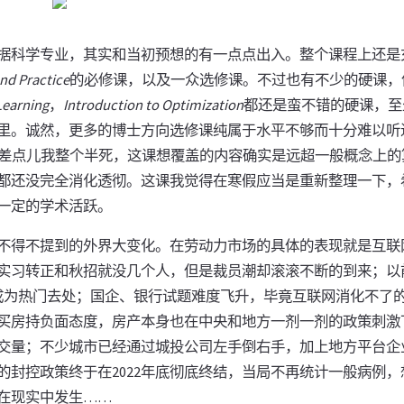
据科学专业，其实和当初预想的有一点点出入。整个课程上还是
nd Practice
的必修课，以及一众选修课。不过也有不少的硬课，
Learning
，
Introduction to Optimization
都还是蛮不错的硬课，至
里。诚然，更多的博士方向选修课纯属于水平不够而十分难以听
差点儿我整个半死，这课想覆盖的内容确实是远超一般概念上的
都还没完全消化透彻。这课我觉得在寒假应当是重新整理一下，
大脑一定的学术活跃。
一些不得不提到的外界大变化。在劳动力市场的具体的表现就是互
实习转正和秋招就没几个人，但是裁员潮却滚滚不断的到来；以
成为热门去处；国企、银行试题难度飞升，毕竟互联网消化不了
买房持负面态度，房产本身也在中央和地方一剂一剂的政策刺激
交量；不少城市已经通过城投公司左手倒右手，加上地方平台企
的封控政策终于在2022年底彻底终结，当局不再统计一般病例
在现实中发生……